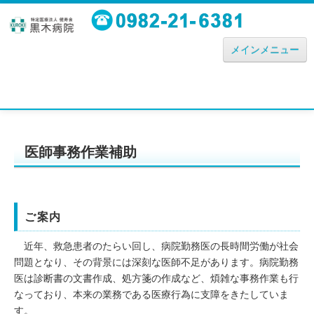
メインメニュー
病院のごあんない
理念・方針・沿革
医師事務作業補助
院長あいさつ
厚生労働大臣が定める掲示事項
施設基準
ご案内
診療実績
近年、救急患者のたらい回し、病院勤務医の長時間労働が社会
問題となり、その背景には深刻な医師不足があります。病院勤務
機器の紹介
医は診断書の文書作成、処方箋の作成など、煩雑な事務作業も行
なっており、本来の業務である医療行為に支障をきたしていま
トータルケアについて
す。