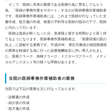
そこで、医師に本来の業務である医療行為に専念してもらう
病院案内図
為、「医師の事務作業をサポート」するのが医師事務作業補助者
です。医師事務作業補助者には、これまで医師が行なっていた文
セカンドオピニオン
書作成、処方箋の作成、検査の予約等を医師の指示の下で、医師
2026年度医療従事者の負担の軽減及び改善に関する取組事項
に代わって行います。
医師は負担が軽くなった分、患者様と接する時間がより長く持
てるようになります。医師事務作業補助者は、「医療現場の質の
外来のごあんない
向上」に貢献する業務です。平成20年、厚生労働省が病院勤務医
の業務を軽減する為に行った診療報酬改定に伴い導入されまし
診察時間・外来診察担当医表
た。医療クラーク、病棟クラーク、ドクターズクラーク、メディ
カルアシスタント等の様々な呼称があります。
時間外・休日の受診について
ヘルニア治療
当院の医師事務作業補助者の業務
外来化学療法室
当院では下記の業務を主に行なっております。
痔核治療(痔を切らずに治すジオン注)
・診断書の作成
・紹介状の作成
・処方箋の作成
入院のごあんない