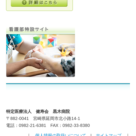
船員健診
延岡市・各種健診
特定健康診査・特定保健指導
地域連携
各部門紹介
その他
お見舞いメール
特定医療法人 健寿会 黒木病院
黒木病院だより「しろやま」
〒882-0041 宮崎県延岡市北小路14-1
電話：0982-21-6381 FAX：0982-33-8380
ボランティア募集
｜
個人情報の取扱いについて
|
サイトマップ
｜