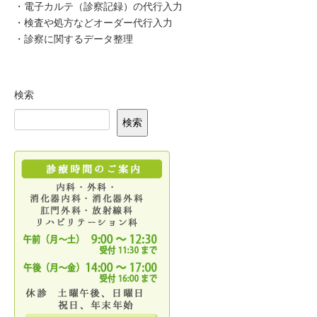
・電子カルテ（診察記録）の代行入力
・検査や処方などオーダー代行入力
入院中の過ごし方について
・診察に関するデータ整理
主な設備について
面会について
検索
入院費用とお支払いについて
検索
病室の種類について
病院案内図
診断書・証明書
健康診断・人間ドック
個人健診・事業所健診
全国健康保険協会管掌健康保険生活習慣病予防健診