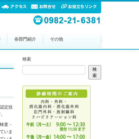
携
各部門紹介
その他
検索
検
索
認定技
す。
検査・
っていま
ていま