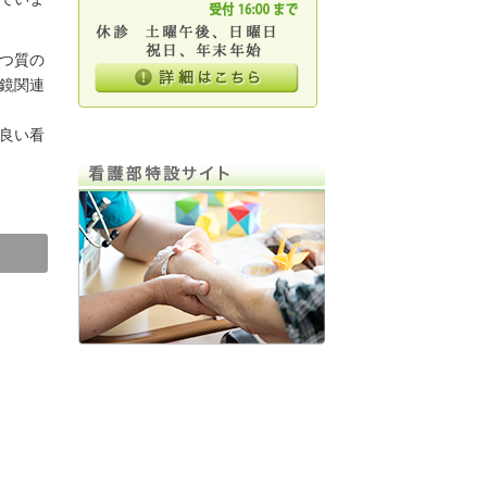
つ質の
鏡関連
良い看