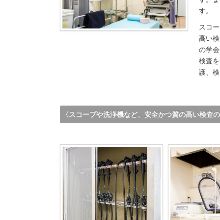
す。
スコー
高い検
の学会
検査を
護、検
〈スコープや洗浄機など、安全かつ質の高い検査の