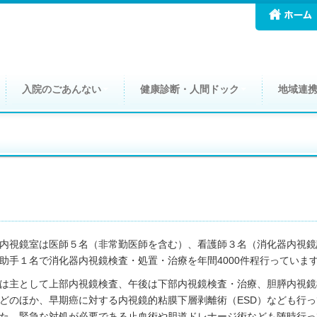
入院のごあんない
健康診断・人間ドック
地域連
内視鏡室は医師５名（非常勤医師を含む）、看護師３名（消化器内視鏡
助手１名で消化器内視鏡検査・処置・治療を年間4000件程行っていま
は主として上部内視鏡検査、午後は下部内視鏡検査・治療、胆膵内視鏡
どのほか、早期癌に対する内視鏡的粘膜下層剥離術（ESD）なども行
た、緊急な対処が必要である止血術や胆道ドレナージ術なども随時行っ