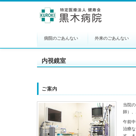
病院のごあんない
外来のごあんない
内視鏡室
ご案内
当院の
師）、
午前中
治療な
す。ま