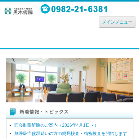
メインメニュー
病院のごあんない
理念・方針・沿革
院長あいさつ
厚生労働大臣が定める掲示事項
施設基準
診療実績
機器の紹介
面会制限解除のご案内（2026年4月1日～）
無呼吸症候群疑いの方の簡易検査・精密検査を開始します
トータルケアについて