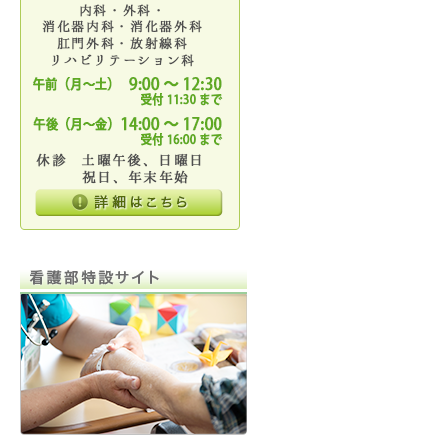
船員健診
延岡市・各種健診
特定健康診査・特定保健指導
地域連携
各部門紹介
その他
お見舞いメール
黒木病院だより「しろやま」
ボランティア募集